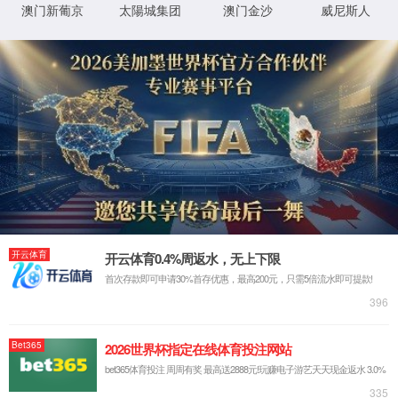
钢带剪切机
脱漆机
线圈
流水线铁芯叠装台
自动排线绕线机
电抗器专用箔绕机
变压器专用箔绕机
应用案例
案例中心
视频中心
新闻中心
公司新闻
行业动态
常见问题
联系我们
EN
全站搜索
全自动绕线机
立绕机
全自动扁平线立绕机
Product recommendation