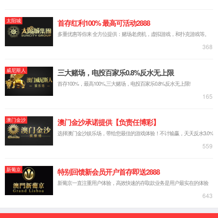
永利yl23411集团 · 热门产品
坚持品质至上
在生产及交货双环节向零失误挑战
查看更多
线圈定制
线圈样品
product center
永利yl23411集团 · 热门产品
方形8字连绕立绕机
圆形8字连绕立绕机
全自动扁平线立绕机
全自动扁平线超大平方立绕机
全自动扁平线圆形立绕机
扁平电机线圈立绕机
扁平线阿尔法绕线机
全自动打扁冲孔设备
全自动冲孔切角设备
全自动折弯机