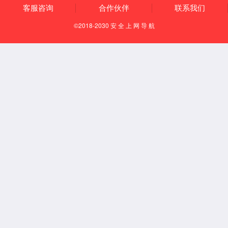
全自动圆形8字连绕立绕机
全自动方形8字连绕立绕机
全自动扁平线圆形立绕机
全自动扁平线方形立绕机-铣刀剥漆
全自动扁平线方形立绕机
方型立绕单机
圆形8字连绕立绕机
全自动扁平线立绕机
扁平电机线圈立绕机
integral solution